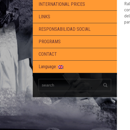
Ral
INTERNATIONAL PRICES
con
del
LINKS
pa
RESPONSABILIDAD SOCIAL
PROGRAMS
CONTACT
Language: