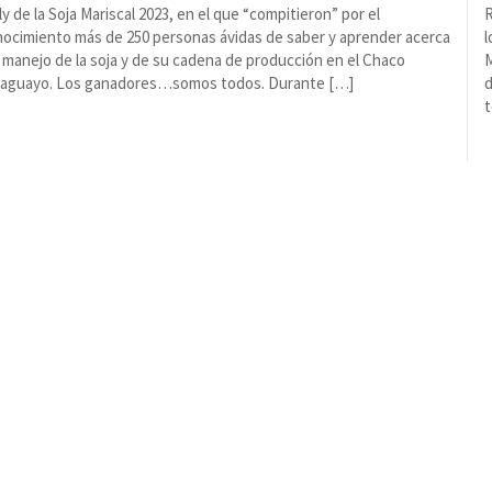
ly de la Soja Mariscal 2023, en el que “compitieron” por el
R
ocimiento más de 250 personas ávidas de saber y aprender acerca
l
 manejo de la soja y de su cadena de producción en el Chaco
M
raguayo. Los ganadores…somos todos. Durante […]
d
t