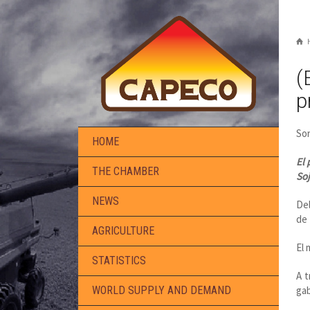
(
p
Sor
HOME
El 
THE CHAMBER
Soj
NEWS
Del
de 
AGRICULTURE
El 
STATISTICS
A t
gab
WORLD SUPPLY AND DEMAND