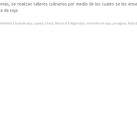
más, se realizan talleres culinarios por medio de los cuales se les ense
e de soja.
limentos a base de soja
,
capeco
,
chaco
,
Mariscal Estigarribia
,
nutrición con soja
,
paraguay
,
Rally 