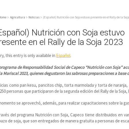
Home
Agricultura
Noticias
(Español) Nutrición con Soja estuvo presente en el Rally de la Soj
Español) Nutrición con Soja estuvo
resente en el Rally de la Soja 2023
ry, this entry is only available in
Español
.
programa de Responsabilidad Social de Capeco “Nutrición con Soja” ac
a Mariscal 2023, quienes degustaron las sabrosas preparaciones a base d
icias como pan kesu, pancitos chip, torta marmolada y torta de naranja,
250 personas que participaron de la segunda edición del Rally de la Soja, l
momento se aprovechó, además, para realizar capacitaciones sobre la gas
ravés del programa Nutrición con Soja, Capeco tiene distribuidos en var
azo de soja, que son entregados de manera gratuita a personas de esca