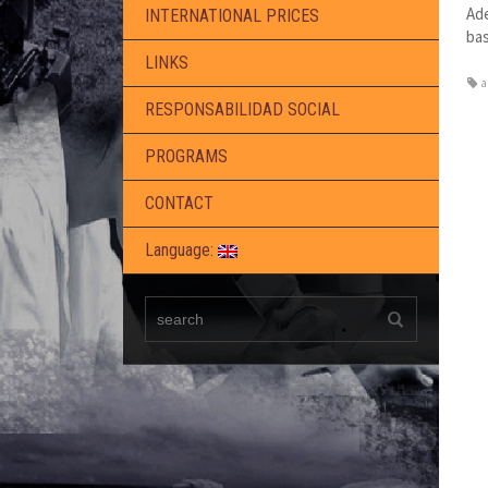
Ade
INTERNATIONAL PRICES
bas
LINKS
a
RESPONSABILIDAD SOCIAL
PROGRAMS
CONTACT
Language: