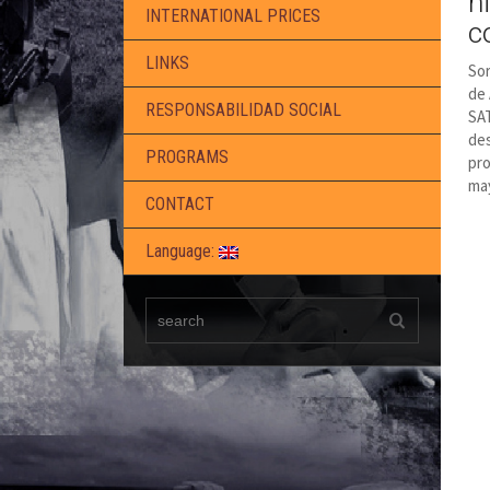
h
INTERNATIONAL PRICES
c
LINKS
Sor
de 
RESPONSABILIDAD SOCIAL
SAT
des
PROGRAMS
pro
ma
CONTACT
Language: