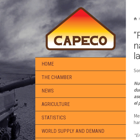
“
n
l
HOME
Sor
THE CHAMBER
Nue
dur
NEWS
ase
el 
AGRICULTURE
Men
STATISTICS
han
WORLD SUPPLY AND DEMAND
“En