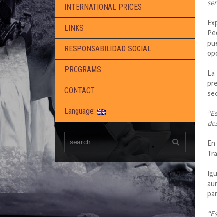
ser
INTERNATIONAL PRICES
Exp
LINKS
Pe
pu
RESPONSABILIDAD SOCIAL
opo
PROGRAMS
La 
pr
CONTACT
sec
Language:
“Es
des
En 
Tra
Igu
aum
par
“Es