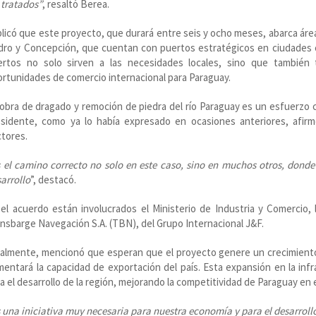
 tratados”
, resaltó Berea.
licó que este proyecto, que durará entre seis y ocho meses, abarca área
dro y Concepción, que cuentan con puertos estratégicos en ciudades
ertos no solo sirven a las necesidades locales, sino que también t
rtunidades de comercio internacional para Paraguay.
obra de dragado y remoción de piedra del río Paraguay es un esfuerzo c
esidente, como ya lo había expresado en ocasiones anteriores, afi
tores.
 el camino correcto no solo en este caso, sino en muchos otros, donde 
arrollo
”, destacó.
el acuerdo están involucrados el Ministerio de Industria y Comercio,
nsbarge Navegación S.A. (TBN), del Grupo Internacional J&F.
almente, mencionó que esperan que el proyecto genere un crecimiento s
entará la capacidad de exportación del país. Esta expansión en la infr
a el desarrollo de la región, mejorando la competitividad de Paraguay en 
 una iniciativa muy necesaria para nuestra economía y para el desarrollo