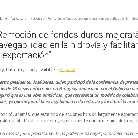
Home
Agricultura
Noticias
“Remoción de fondos duros mejorará la navegabilidad en la hidroví
Remoción de fondos duros mejorará
avegabilidad en la hidrovía y facilita
a exportación”
ry, this entry is only available in
Español
.
stro presidente, José Berea, quien participó de la conferencia de pren
os de 13 pasos críticos del río Paraguay anunciado por el Gobierno na
guró que es una obra ambiciosa, que representa un modelo de colabora
país, ya que mejorará la navegabilidad en la hidrovía y facilitará la ex
cionó, además, que este tipo de acciones ha sido largamente esperado 
 sido un obstáculo recurrente, especialmente durante el mes de julio, cua
 el mes de julio, prácticamente no podemos navegar por problemas en el