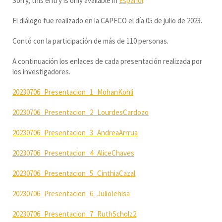
Sorry, this entry is only available in
Español
.
El diálogo fue realizado en la CAPECO el día 05 de julio de 2023.
Contó con la participación de más de 110 personas.
A continuación los enlaces de cada presentación realizada por
los investigadores.
20230706_Presentacion_1_MohanKohli
20230706_Presentacion_2_LourdesCardozo
20230706_Presentacion_3_AndreaArrrua
20230706_Presentacion_4_AliceChaves
20230706_Presentacion_5_CinthiaCazal
20230706_Presentacion_6_JulioIehisa
20230706_Presentacion_7_RuthScholz
2