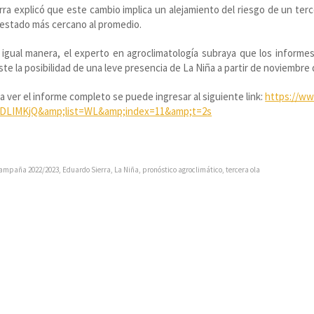
rra explicó que este cambio implica un alejamiento del riesgo de un ter
estado más cercano al promedio.
igual manera, el experto en agroclimatología subraya que los informe
ste la posibilidad de una leve presencia de La Niña a partir de noviembre
a ver el informe completo se puede ingresar al siguiente link:
https://w
DLIMKjQ&amp;list=WL&amp;index=11&amp;t=2s
ampaña 2022/2023
,
Eduardo Sierra
,
La Niña
,
pronóstico agroclimático
,
tercera ola