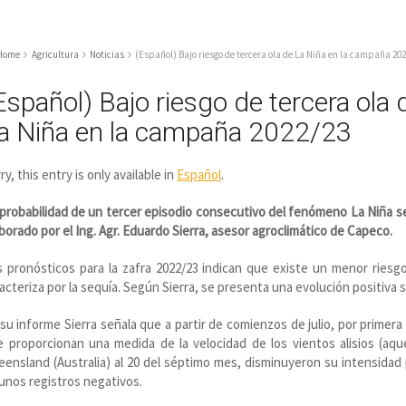
Home
Agricultura
Noticias
(Español) Bajo riesgo de tercera ola de La Niña en la campaña 20
Español) Bajo riesgo de tercera ola 
a Niña en la campaña 2022/23
ry, this entry is only available in
Español
.
probabilidad de un tercer episodio consecutivo del fenómeno La Niña ser
borado por el Ing. Agr. Eduardo Sierra, asesor agroclimático de Capeco.
 pronósticos para la zafra 2022/23 indican que existe un menor riesg
acteriza por la sequía. Según Sierra, se presenta una evolución positiva
su informe Sierra señala que a partir de comienzos de julio, por primera
 proporcionan una medida de la velocidad de los vientos alisios (aqu
ensland (Australia) al 20 del séptimo mes, disminuyeron su intensidad
unos registros negativos.