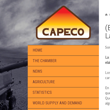
(
L
Sor
HOME
La 
THE CHAMBER
ela
NEWS
Los
car
AGRICULTURE
En 
STATISTICS
que
Que
WORLD SUPPLY AND DEMAND
alg