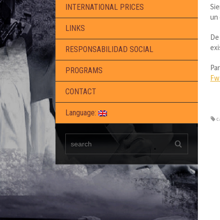
Sie
INTERNATIONAL PRICES
un 
LINKS
De 
exi
RESPONSABILIDAD SOCIAL
Par
PROGRAMS
Fw
CONTACT
Language:
c