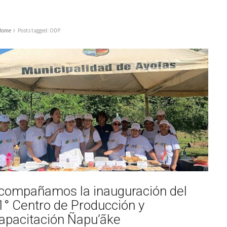
Home
Posts tagged: ODP
compañamos la inauguración del
1° Centro de Producción y
apacitación Ñapu’ãke