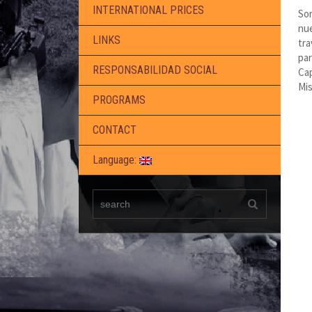
INTERNATIONAL PRICES
Sor
nue
LINKS
tra
par
RESPONSABILIDAD SOCIAL
Cap
Mis
PROGRAMS
CONTACT
Language: