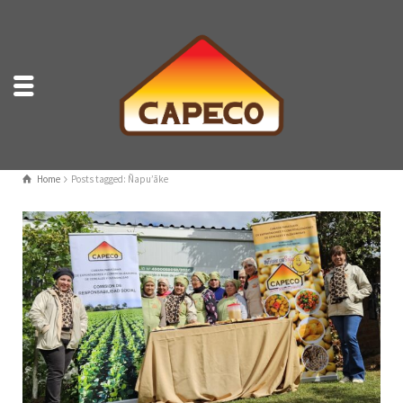
Home
Posts tagged: Ñapu’ãke