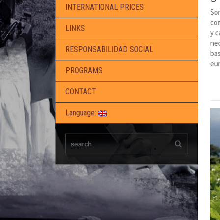
INTERNATIONAL PRICES
Sor
co
LINKS
y c
nec
RESPONSABILIDAD SOCIAL
bas
eu
PROGRAMS
CONTACT
Language: