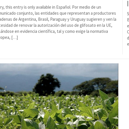
ry, this entry is only available in Español. Por medio de un
municado conjunto, las entidades que representan a productores
S
adenas de Argentina, Brasil, Paraguay y Uruguay sugieren y ven la
B
esidad de renovar la autorización del uso de glifosato en la UE,
e
ándose en evidencia científica, tal y como exige la normativa
C
ropea, […]
d
e