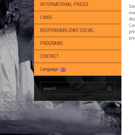
INTERNATIONAL PRICES
Sor
nue
LINKS
dic
Coo
RESPONSABILIDAD SOCIAL
pri
pro
PROGRAMS
CONTACT
Language: