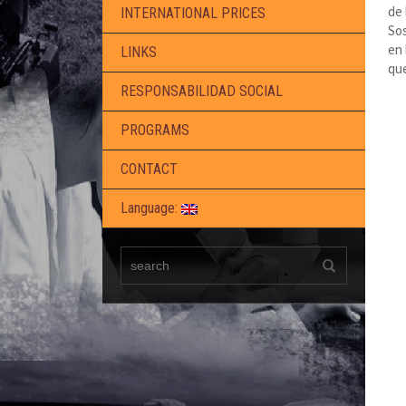
de 
INTERNATIONAL PRICES
Sos
en 
LINKS
que
RESPONSABILIDAD SOCIAL
PROGRAMS
CONTACT
Language: