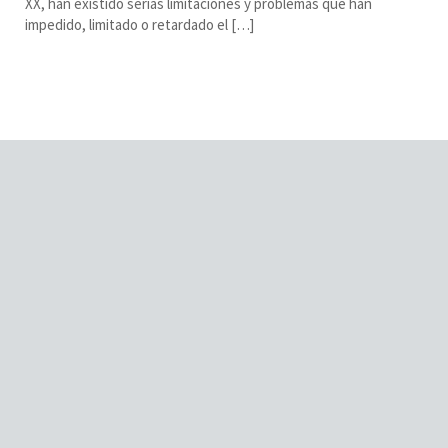
XX, han existido serias limitaciones y problemas que han
impedido, limitado o retardado el […]