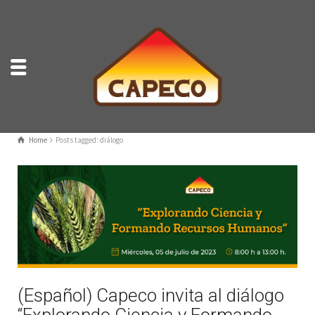
Home
Posts tagged: diálogo
(Español) Capeco invita al diálogo
“Explorando Ciencia y Formando