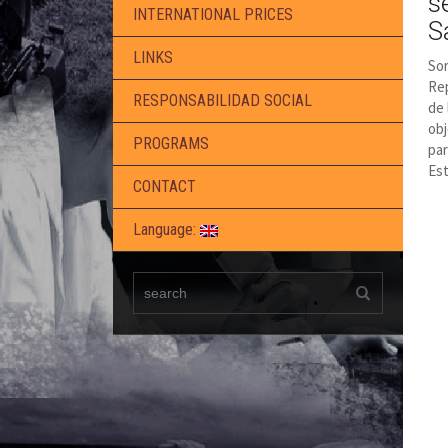
s
INTERNATIONAL PRICES
S
LINKS
Sor
Rep
RESPONSABILIDAD SOCIAL
de 
obj
PROGRAMS
par
Est
CONTACT
Language: