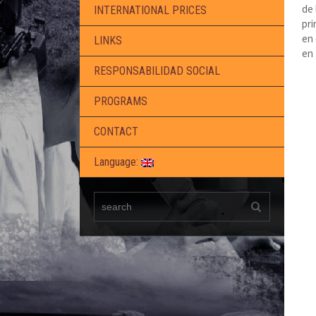
de 
INTERNATIONAL PRICES
pri
en 
LINKS
en 
RESPONSABILIDAD SOCIAL
PROGRAMS
CONTACT
Language: