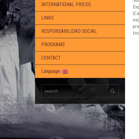
Sor
INTERNATIONAL PRICES
Exp
(Ca
LINKS
exp
pro
RESPONSABILIDAD SOCIAL
tod
PROGRAMS
CONTACT
Language: