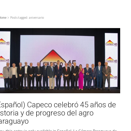
Home
Posts tagged: aniversario
Español) Capeco celebró 45 años de
istoria y de progreso del agro
araguayo