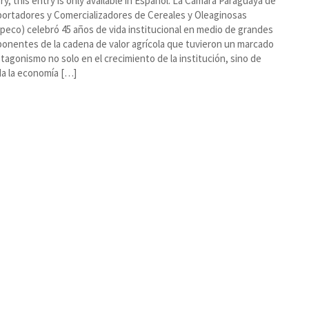
ry, this entry is only available in Español. La Cámara Paraguaya de
ortadores y Comercializadores de Cereales y Oleaginosas
peco) celebró 45 años de vida institucional en medio de grandes
onentes de la cadena de valor agrícola que tuvieron un marcado
tagonismo no solo en el crecimiento de la institución, sino de
a la economía […]