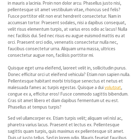
in mauris a lacinia. Proin non dolor arcu. Phasellus justo nisi,
pellentesque sit amet vestibulum vitae, rhoncus sed felis?
Fusce porttitor elit non erat hendrerit consectetur. Nam in
accumsan tortor. Praesent sodales, nisi a dapibus consequat,
velit risus elementum turpis, at varius eros odio ac lacus! Nulla
nec facilisis dui. Sed nec risus eu augue euismod mattis eu at
orci. Praesent orci odio, venenatis consectetur nulla nec,
faucibus consectetur urna. Aliquam urna massa, ultrices
consectetur augue non, facilisis porttitor mi.
Quisque eget urna eleifend, laoreet velit in, sollicitudin purus.
Donec efficitur orci ut eleifend vehicula? Etiam non sapien nulla.
Pellentesque habitant morbi tristique senectus et netus et
malesuada fames ac turpis egestas. Quisque a dui
volutpat
,
congue ex a, efficitur eros! Fusce commodo sagittis bibendum.
Cras sit amet libero et diam dapibus fermentum ut eu est.
Phasellus at tempus turpis?
Sed vel ullamcorper ex. Etiam turpis velit; aliquam vel nisl ac,
pharetra varius lacus. Praesent et lectus ex. Pellentesque
sagittis quam turpis, quis maximus ex pellentesque sit amet.
Duis ut justo tellus. Sed in lorem odio. Mauris feugiat faucibus