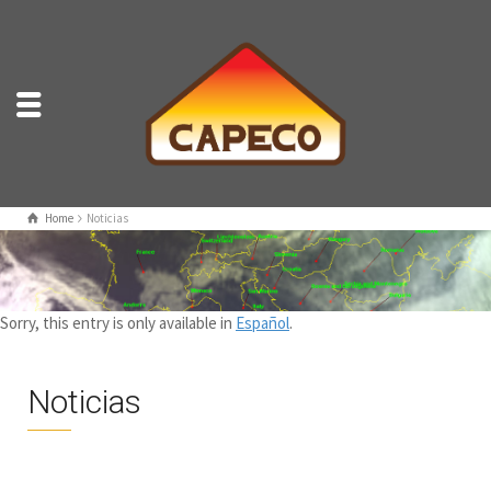
Home
Noticias
Sorry, this entry is only available in
Español
.
Noticias