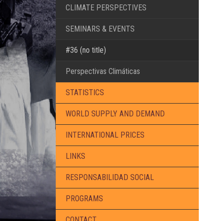
CLIMATE PERSPECTIVES
SEMINARS & EVENTS
#36 (no title)
Perspectivas Climáticas
STATISTICS
WORLD SUPPLY AND DEMAND
INTERNATIONAL PRICES
LINKS
RESPONSABILIDAD SOCIAL
PROGRAMS
CONTACT