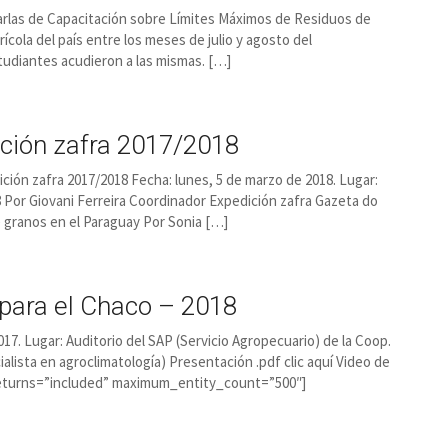
3 Charlas de Capacitación sobre Límites Máximos de Residuos de
ícola del país entre los meses de julio y agosto del
tudiantes acudieron a las mismas. […]
ción zafra 2017/2018
dición zafra 2017/2018 Fecha: lunes, 5 de marzo de 2018. Lugar:
Por Giovani Ferreira Coordinador Expedición zafra Gazeta do
e granos en el Paraguay Por Sonia […]
 para el Chaco – 2018
2017. Lugar: Auditorio del SAP (Servicio Agropecuario) de la Coop.
ialista en agroclimatología) Presentación .pdf clic aquí Video de
 returns=”included” maximum_entity_count=”500″]