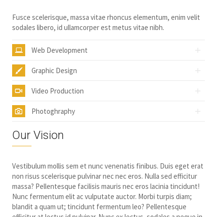
Fusce scelerisque, massa vitae rhoncus elementum, enim velit
sodales libero, id ullamcorper est metus vitae nibh.
Web Development
Graphic Design
Video Production
Photoghraphy
Our Vision
Vestibulum mollis sem et nunc venenatis finibus. Duis eget erat
non risus scelerisque pulvinar nec nec eros. Nulla sed efficitur
massa? Pellentesque facilisis mauris nec eros lacinia tincidunt!
Nunc fermentum elit ac vulputate auctor. Morbi turpis diam;
blandit a quam ut; tincidunt fermentum leo? Pellentesque
efficitur at lectus id pulvinar. Nunc ex lectus, sodales a neque in,