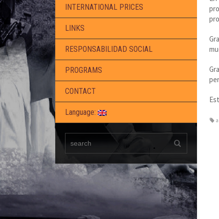
INTERNATIONAL PRICES
pro
pro
LINKS
Gra
mu
RESPONSABILIDAD SOCIAL
Gr
PROGRAMS
per
CONTACT
Est
Language:
a