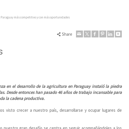
n Paraguay más competitivo y con más oportunidades
Share
s
za en el desarrollo de la agricultura en Paraguay instaló la piedra
das. Desde entonces han pasado 46 años de trabajo incansable para
toda la cadena productiva.
 visto crecer a nuestro país, desarrollarse y ocupar lugares de
ero nuestro gran desafío se centra en seguir acompañándoles a los