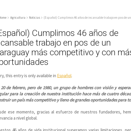
Home
Agricultura
Noticias
(Español) Cumplimos 46 años de incansable trabajo en pos de u
Español) Cumplimos 46 años de
ncansable trabajo en pos de un
araguay más competitivo y con má
portunidades
ry, this entry is only available in
Español
.
20 de febrero, pero de 1980, un grupo de hombres con visión y esperan
ular para la creación de nuestra institución hace más de cuatro déca
struir un país más competitivo y lleno de grandes oportunidades para 
sde ese momento, gracias al esfuerzo de nuestros fundadores, hemos
evancia a nivel global.
estos 46 años de vida institucional superamos varias limitaciones, p