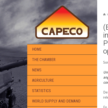
(
i
P
o
HOME
THE CHAMBER
Sor
NEWS
Un 
ang
AGRICULTURE
con
STATISTICS
De
rel
WORLD SUPPLY AND DEMAND
En 