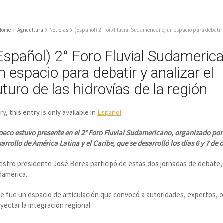
Home
Agricultura
Noticias
(Español) 2° Foro Fluvial Sudamericano, un espacio para debatir y 
Español) 2° Foro Fluvial Sudameric
n espacio para debatir y analizar el
uturo de las hidrovías de la región
ry, this entry is only available in
Español
.
eco estuvo presente en el 2° Foro Fluvial Sudamericano, organizado por e
arrollo de América Latina y el Caribe, que se desarrolló los días 6 y 7 de
stro presidente José Berea participó de estas dos jornadas de debate, 
damérica.
e fue un espacio de articulación que convocó a autoridades, expertos, or
yectar la integración regional.