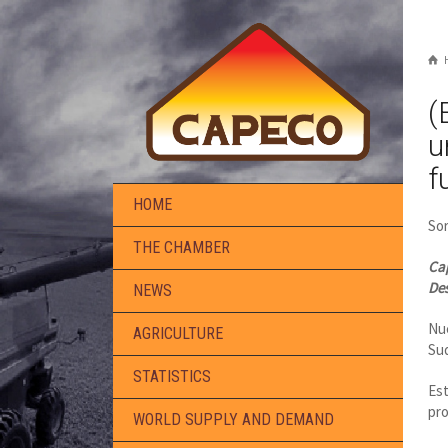
(
u
f
HOME
Sor
THE CHAMBER
Cap
Des
NEWS
Nue
AGRICULTURE
Su
STATISTICS
Est
pro
WORLD SUPPLY AND DEMAND