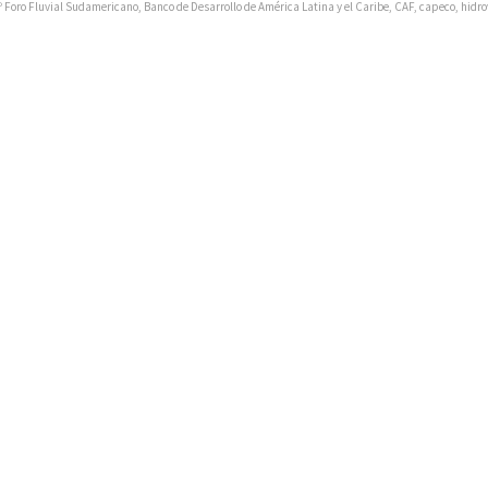
º Foro Fluvial Sudamericano
,
Banco de Desarrollo de América Latina y el Caribe
,
CAF
,
capeco
,
hidro