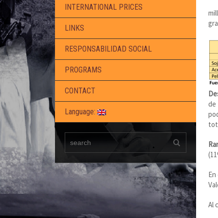
INTERNATIONAL PRICES
mil
gra
LINKS
RESPONSABILIDAD SOCIAL
PROGRAMS
CONTACT
De
de 
Language:
pod
tot
Ra
(11
En 
Val
Al 