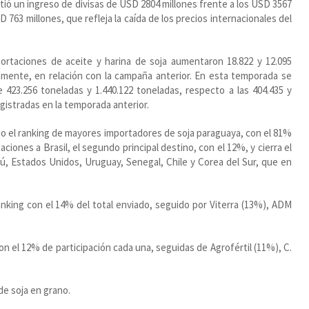
itió un ingreso de divisas de USD 2804 millones frente a los USD 3567
763 millones, que refleja la caída de los precios internacionales del
ortaciones de aceite y harina de soja aumentaron 18.822 y 12.095
amente, en relación con la campaña anterior. En esta temporada se
e 423.256 toneladas y 1.440.122 toneladas, respecto a las 404.435 y
egistradas en la temporada anterior.
ndo el ranking de mayores importadores de soja paraguaya, con el 81%
ciones a Brasil, el segundo principal destino, con el 12%, y cierra el
ú, Estados Unidos, Uruguay, Senegal, Chile y Corea del Sur, que en
anking con el 14% del total enviado, seguido por Viterra (13%), ADM
 con el 12% de participación cada una, seguidas de Agrofértil (11%), C.
de soja en grano.