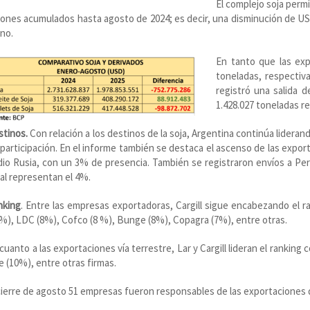
El complejo soja perm
lones acumulados hasta agosto de 2024; es decir, una disminución de USD 
no.
En tanto que las exp
toneladas, respectiv
registró una salida d
1.428.027 toneladas r
stinos.
Con relación a los destinos de la soja, Argentina continúa lidera
participación. En el informe también se destaca el ascenso de las exporta
io Rusia, con un 3% de presencia. También se registraron envíos a Per
al representan el 4%.
nking
. Entre las empresas exportadoras, Cargill sigue encabezando el r
%), LDC (8%), Cofco (8 %), Bunge (8%), Copagra (7%), entre otras.
cuanto a las exportaciones vía terrestre, Lar y Cargill lideran el ranking
e (10%), entre otras firmas.
cierre de agosto 51 empresas fueron responsables de las exportaciones 