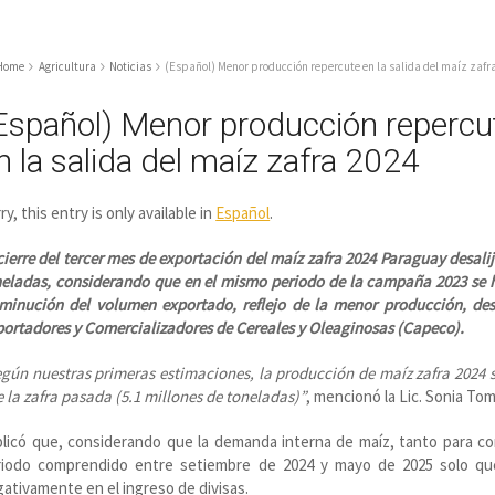
Home
Agricultura
Noticias
(Español) Menor producción repercute en la salida del maíz zafr
Español) Menor producción repercu
n la salida del maíz zafra 2024
ry, this entry is only available in
Español
.
cierre del tercer mes de exportación del maíz zafra 2024 Paraguay desali
eladas, considerando que en el mismo periodo de la campaña 2023 se h
sminución del volumen exportado, reflejo de la menor producción, de
ortadores y Comercializadores de Cereales y Oleaginosas (Capeco).
gún nuestras primeras estimaciones, la producción de maíz zafra 2024 so
 la zafra pasada (5.1 millones de toneladas)”
, mencionó la Lic. Sonia To
licó que, considerando que la demanda interna de maíz, tanto para co
riodo comprendido entre setiembre de 2024 y mayo de 2025 solo qued
ativamente en el ingreso de divisas.