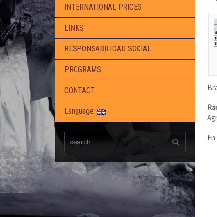
INTERNATIONAL PRICES
LINKS
RESPONSABILIDAD SOCIAL
PROGRAMS
Bra
CONTACT
Ra
Language:
Agr
En 