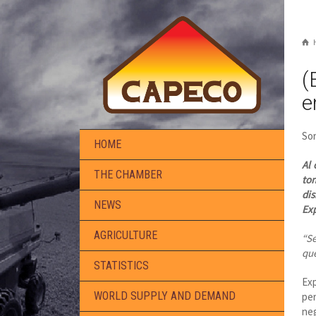
(
e
Sor
HOME
Al 
THE CHAMBER
ton
di
NEWS
Exp
AGRICULTURE
“Se
que
STATISTICS
Exp
WORLD SUPPLY AND DEMAND
pe
neg