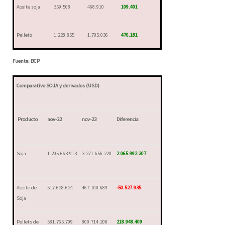
Aceite soja
359.508
468.910
109.401
Pellets
1.228.855
1.705.036
476.181
Fuente: BCP
Comparativo SOJA y derivados (USD)
Producto
nov-22
nov-23
Diferencia
Soja
1.205.663.913
3.271.656.220
2.065.992.307
Aceite de
517.628.624
467.100.689
-50.527.935
Soja
Pellets de
581.765.799
800.714.208
218.948.409