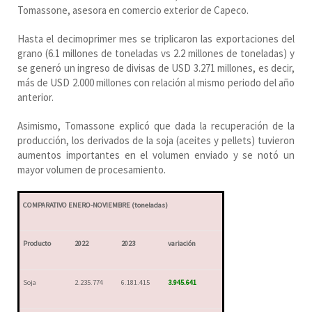
Tomassone, asesora en comercio exterior de Capeco.
Hasta el decimoprimer mes se triplicaron las exportaciones del
grano (6.1 millones de toneladas vs 2.2 millones de toneladas) y
se generó un ingreso de divisas de USD 3.271 millones, es decir,
más de USD 2.000 millones con relación al mismo periodo del año
anterior.
Asimismo, Tomassone explicó que dada la recuperación de la
producción, los derivados de la soja (aceites y pellets) tuvieron
aumentos importantes en el volumen enviado y se notó un
mayor volumen de procesamiento.
COMPARATIVO ENERO-NOVIEMBRE (toneladas)
Producto
2022
2023
variación
Soja
2.235.774
6.181.415
3.945.641