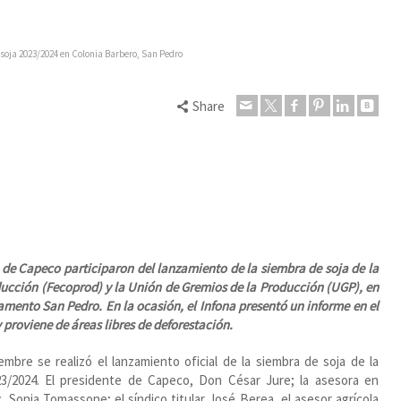
soja 2023/2024 en Colonia Barbero, San Pedro
Share
de Capeco participaron del lanzamiento de la siembra de soja de la
ucción (Fecoprod) y la Unión de Gremios de la Producción (UGP), en
mento San Pedro. En la ocasión, el Infona presentó un informe en el
 proviene de áreas libres de deforestación.
embre se realizó el lanzamiento oficial de la siembra de soja de la
23/2024. El presidente de Capeco, Don César Jure; la asesora en
c. Sonia Tomassone; el síndico titular José Berea, el asesor agrícola