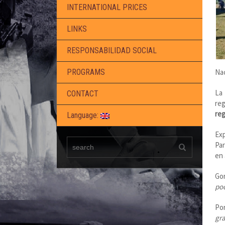
INTERNATIONAL PRICES
LINKS
RESPONSABILIDAD SOCIAL
Nac
PROGRAMS
La 
CONTACT
reg
reg
Language:
Exp
Par
en 
Go
pod
Por
gr