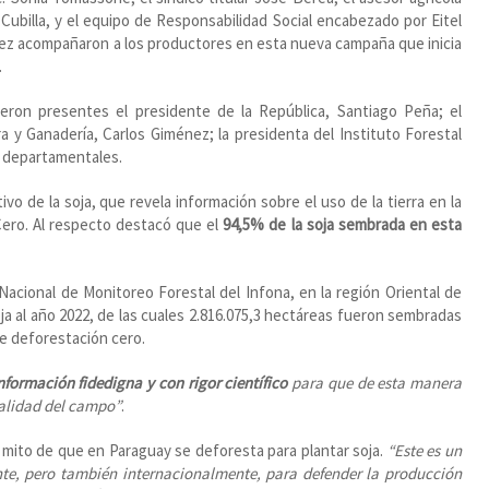
e Cubilla, y el equipo de Responsabilidad Social encabezado por Eitel
ez acompañaron a los productores en esta nueva campaña que inicia
.
ieron presentes el presidente de la República, Santiago Peña; el
ra y Ganadería, Carlos Giménez; la presidenta del Instituto Forestal
y departamentales.
o de la soja, que revela información sobre el uso de la tierra en la
Cero. Al respecto destacó que el
94,5% de la soja sembrada en esta
Nacional de Monitoreo Forestal del Infona, en la región Oriental de
ja al año 2022, de las cuales 2.816.075,3 hectáreas fueron sembradas
de deforestación cero.
nformación fidedigna y con rigor científico
para que de esta manera
ealidad del campo”
.
l mito de que en Paraguay se deforesta para plantar soja.
“Este es un
te, pero también internacionalmente, para defender la producción