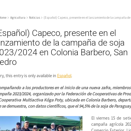
Home
Agricultura
Noticias
(Español) Capeco, presente en el lanzamiento de la campaña de 
Español) Capeco, presente en el
anzamiento de la campaña de soja
023/2024 en Colonia Barbero, San
edro
ry, this entry is only available in
Español
.
mpañando a los productores en el inicio de una nueva zafra, miembros 
paña 2023/2024, organizado por la Federación de Cooperativas de Prod
Cooperativa Multiactiva Kóga Poty, ubicada en Colonia Barbero, departa
 se demuestra, con datos científicos, que el 94,5% de la soja de Paraguay
El viernes 15 de seti
campaña agrícola 20
Comercio Exterior, Li