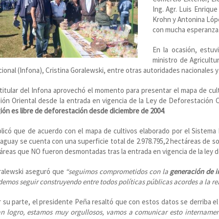
Ing. Agr. Luis Enriqu
Krohn y Antonina Lóp
con mucha esperanza
En la ocasión, estuv
ministro de Agricultu
ional (Infona), Cristina Goralewski, entre otras autoridades nacionales 
titular del Infona aprovechó el momento para presentar el mapa de cultiv
ión Oriental desde la entrada en vigencia de la Ley de Deforestación 
ión es libre de deforestación desde diciembre de 2004
.
licó que de acuerdo con el mapa de cultivos elaborado por el Sistema 
aguay se cuenta con una superficie total de 2.978.795,2 hectáreas de so
áreas que NO fueron desmontadas tras la entrada en vigencia de la ley 
ralewski aseguró que
“seguimos comprometidos con la
generación de i
emos seguir construyendo entre todos políticas públicas acordes a la r
 su parte, el presidente Peña resaltó que con estos datos se derriba e
an logro, estamos muy orgullosos, vamos a comunicar esto internamen