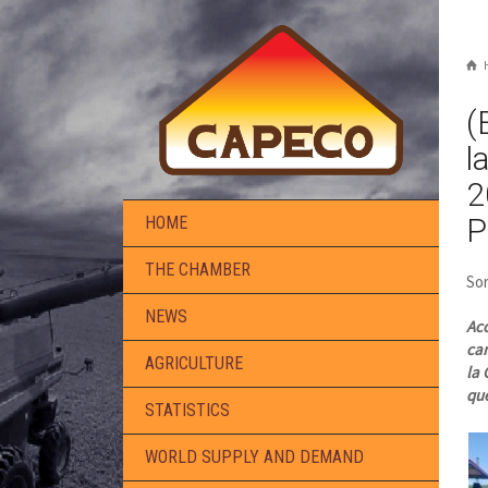
(
l
2
P
HOME
THE CHAMBER
Sor
NEWS
Aco
cam
AGRICULTURE
la 
que
STATISTICS
WORLD SUPPLY AND DEMAND