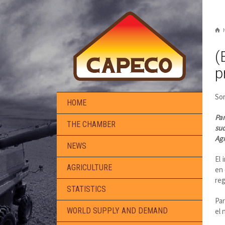
(
p
Sor
HOME
Pa
THE CHAMBER
sud
Agr
NEWS
El 
AGRICULTURE
en 
reg
STATISTICS
Par
WORLD SUPPLY AND DEMAND
el 