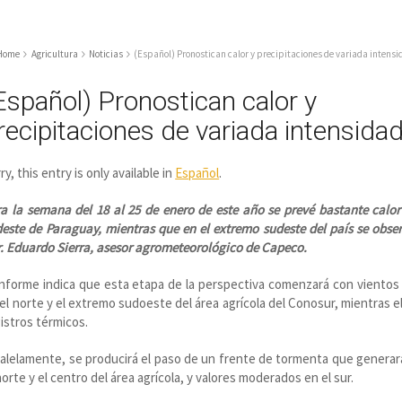
Home
Agricultura
Noticias
(Español) Pronostican calor y precipitaciones de variada intens
Español) Pronostican calor y
recipitaciones de variada intensida
ry, this entry is only available in
Español
.
ra la semana del 18 al 25 de enero de este año se prevé bastante cal
este de Paraguay, mientras que en el extremo sudeste del país se obse
. Eduardo Sierra, asesor agrometeorológico de Capeco.
informe indica que esta etapa de la perspectiva comenzará con vientos
el norte y el extremo sudoeste del área agrícola del Conosur, mientras el 
istros térmicos.
alelamente, se producirá el paso de un frente de tormenta que generar
norte y el centro del área agrícola, y valores moderados en el sur.