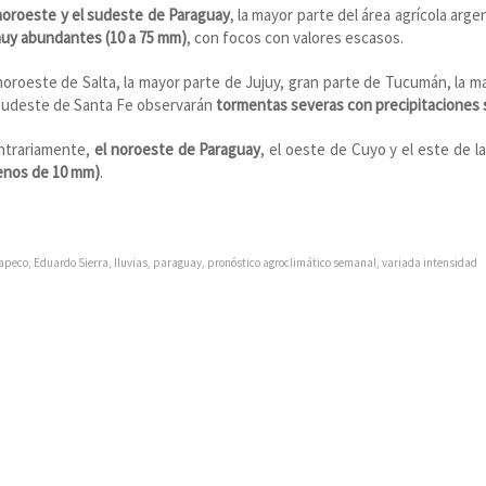
noroeste y el sudeste de Paraguay
, la mayor parte del área agrícola arge
muy abundantes (10 a 75 mm)
, con focos con valores escasos.
noroeste de Salta, la mayor parte de Jujuy, gran parte de Tucumán, la m
 sudeste de Santa Fe observarán
tormentas
severas con precipitaciones 
ntrariamente,
el noroeste de Paraguay
, el oeste de Cuyo y el este de 
enos de 10 mm)
.
apeco
,
Eduardo Sierra
,
lluvias
,
paraguay
,
pronóstico agroclimático semanal
,
variada intensidad