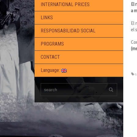
El 
INTERNATIONAL PRICES
a 
LINKS
El 
el
RESPONSABILIDAD SOCIAL
Co
PROGRAMS
(m
CONTACT
Language:
c