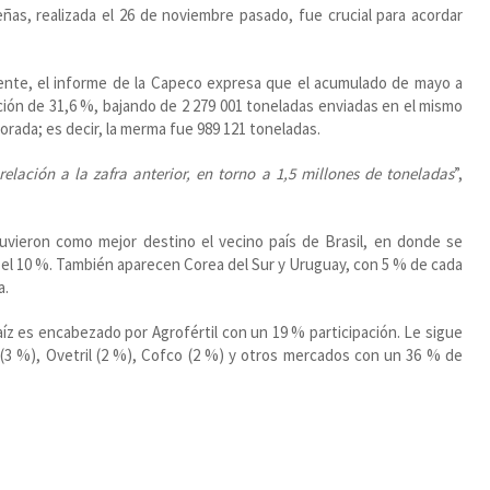
eñas, realizada el 26 de noviembre pasado, fue crucial para acordar
mente, el informe de la Capeco expresa que el acumulado de mayo a
ión de 31,6 %, bajando de 2 279 001 toneladas enviadas en el mismo
orada; es decir, la merma fue 989 121 toneladas.
ación a la zafra anterior, en torno a 1,5 millones de toneladas
”,
tuvieron como mejor destino el vecino país de Brasil, en donde se
 el 10 %. También aparecen Corea del Sur y Uruguay, con 5 % de cada
a.
íz es encabezado por Agrofértil con un 19 % participación. Le sigue
(3 %), Ovetril (2 %), Cofco (2 %) y otros mercados con un 36 % de