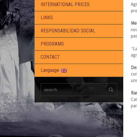
Agr
INTERNATIONAL PRICES
pro
LINKS
Me
nov
RESPONSABILIDAD SOCIAL
per
PROGRAMS
“L
ag
CONTACT
De
Language:
con
un
Ra
Car
par