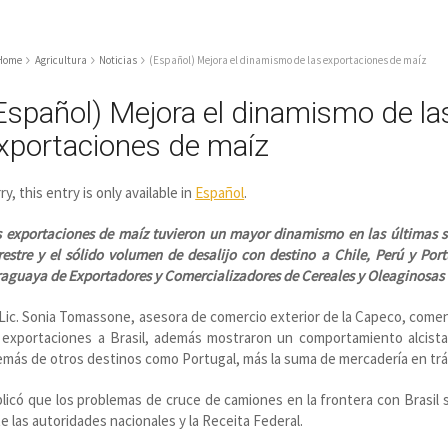
Home
Agricultura
Noticias
(Español) Mejora el dinamismo de las exportaciones de maíz
Español) Mejora el dinamismo de la
xportaciones de maíz
ry, this entry is only available in
Español
.
 exportaciones de maíz tuvieron un mayor dinamismo en las últimas s
restre y el sólido volumen de desalijo con destino a Chile, Perú y Po
aguaya de Exportadores y Comercializadores de Cereales y Oleaginosas
Lic. Sonia Tomassone, asesora de comercio exterior de la Capeco, coment
 exportaciones a Brasil, además mostraron un comportamiento alcista
más de otros destinos como Portugal, más la suma de mercadería en trá
licó que los problemas de cruce de camiones en la frontera con Brasil 
e las autoridades nacionales y la Receita Federal.