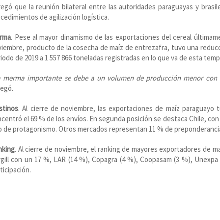
egó que la reunión bilateral entre las autoridades paraguayas y brasil
cedimientos de agilización logística.
rma
. Pese al mayor dinamismo de las exportaciones del cereal última
iembre, producto de la cosecha de maíz de entrezafra, tuvo una reducc
iodo de 2019 a 1 557 866 toneladas registradas en lo que va de esta temp
a merma importante se debe a un volumen de producción menor con rel
regó.
stinos
. Al cierre de noviembre, las exportaciones de maíz paraguayo 
centró el 69 % de los envíos. En segunda posición se destaca Chile, con
o de protagonismo. Otros mercados representan 11 % de preponderanci
nking
. Al cierre de noviembre, el ranking de mayores exportadores de ma
gill con un 17 %, LAR (14 %), Copagra (4 %), Coopasam (3 %), Unexpa 
ticipación.