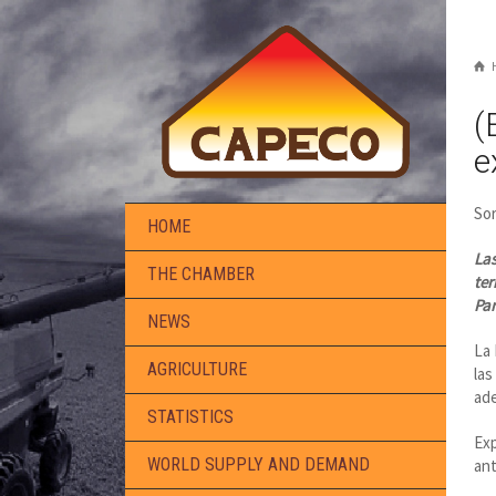
(
e
Sor
HOME
Las
THE CHAMBER
ter
Par
NEWS
La 
AGRICULTURE
las
ade
STATISTICS
Exp
WORLD SUPPLY AND DEMAND
ant