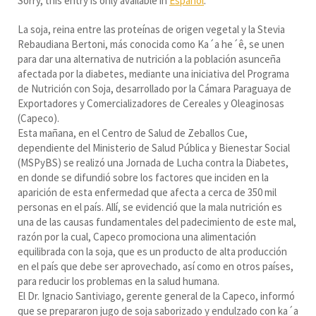
Sorry, this entry is only available in
Español
.
La soja, reina entre las proteínas de origen vegetal y la Stevia
Rebaudiana Bertoni, más conocida como Ka´a he´ê, se unen
para dar una alternativa de nutrición a la población asunceña
afectada por la diabetes, mediante una iniciativa del Programa
de Nutrición con Soja, desarrollado por la Cámara Paraguaya de
Exportadores y Comercializadores de Cereales y Oleaginosas
(Capeco).
Esta mañana, en el Centro de Salud de Zeballos Cue,
dependiente del Ministerio de Salud Pública y Bienestar Social
(MSPyBS) se realizó una Jornada de Lucha contra la Diabetes,
en donde se difundió sobre los factores que inciden en la
aparición de esta enfermedad que afecta a cerca de 350 mil
personas en el país. Allí, se evidenció que la mala nutrición es
una de las causas fundamentales del padecimiento de este mal,
razón por la cual, Capeco promociona una alimentación
equilibrada con la soja, que es un producto de alta producción
en el país que debe ser aprovechado, así como en otros países,
para reducir los problemas en la salud humana.
El Dr. Ignacio Santiviago, gerente general de la Capeco, informó
que se prepararon jugo de soja saborizado y endulzado con ka´a